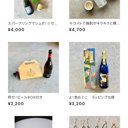
スパークリングでシュポ！☆セッ
ホワイトで焼酎がキラキラと輝く
ト
よ☆セット
¥4,000
¥4,700
粋だ！ビールBOX付き
よ！色おとこ ラッピング仕様
¥2,200
¥3,200