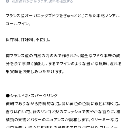
別途送料がかかります。
送料を確認する
フランス産オーガニックブドウをぎゅっととじこめた本格ノンアル
コールワイン。
保存料、甘味料、不使用。
南フランス産の自然の力のみで作られた、健全なブドウ本来の成
分を余す事無く抽出し、まるでワインのような豊かな風味、溢れる
果実味をお楽しみいただけます。
●シャルドネ・スパークリング
繊細でありながら持続的な泡。淡い黄色の色調に銀色に輝く泡。
香りは白い花、緑のリンゴと梨のフレッシュで爽やかな香りに、柑
橘類の果物とバターのニュアンスが調和します。クリーミーな泡
が口を覆い、徐々に柑橘系の果物のアロマが広がり、フレッシュ