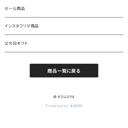
9000円～
日本酒
おつまみ
食器
セール商品
10000円～
その他
マグカップ
インスタフリマ商品
20000円～
オリジナルバッグ
父の日ギフト
ワインセット
その他
商品一覧に戻る
日本酒セット
ビールセット
© KOUJIYA
Powered by
スパークリングセット