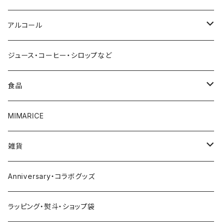
2000円～
アルコール
3000円～
赤ワイン
ジュース・コーヒー・シロップなど
4000円～
白ワイン
食品
5000円～
スパークリング
調味料
MIMARICE
6000円～
ビール
CURRYCURRY
雑貨
7000円～
焼酎
お菓子
お皿
Anniversary・コラボグッズ
8000円～
ウイスキー
その他
グラス
ラッピング・熨斗・ショップ袋