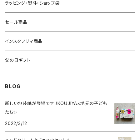
8000円～
ウイスキー
その他
グラス
ラッピング・熨斗・ショップ袋
9000円～
日本酒
おつまみ
食器
セール商品
10000円～
その他
マグカップ
インスタフリマ商品
20000円～
オリジナルバッグ
父の日ギフト
ワインセット
その他
BLOG
日本酒セット
新しい包装紙が登場です‼️KOUJIYA×地元の子ども
たち✨
ビールセット
2022/3/12
スパークリングセット