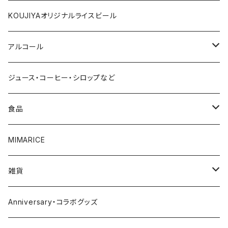
1000円～
KOUJIYAオリジナルライスビール
2000円～
アルコール
3000円～
赤ワイン
ジュース・コーヒー・シロップなど
4000円～
白ワイン
食品
5000円～
スパークリング
調味料
MIMARICE
6000円～
ビール
CURRYCURRY
雑貨
7000円～
焼酎
お菓子
お皿
Anniversary・コラボグッズ