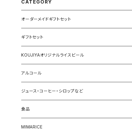
CATEGORY
オーダーメイドギフトセット
ギフトセット
1000円～
KOUJIYAオリジナルライスビール
2000円～
アルコール
3000円～
赤ワイン
ジュース・コーヒー・シロップなど
4000円～
白ワイン
食品
5000円～
スパークリング
調味料
MIMARICE