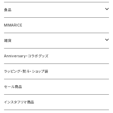
4000円～
白ワイン
食品
5000円～
スパークリング
調味料
MIMARICE
6000円～
ビール
CURRYCURRY
雑貨
7000円～
焼酎
お菓子
お皿
Anniversary・コラボグッズ
8000円～
ウイスキー
その他
グラス
ラッピング・熨斗・ショップ袋
9000円～
日本酒
おつまみ
食器
セール商品
10000円～
その他
マグカップ
インスタフリマ商品