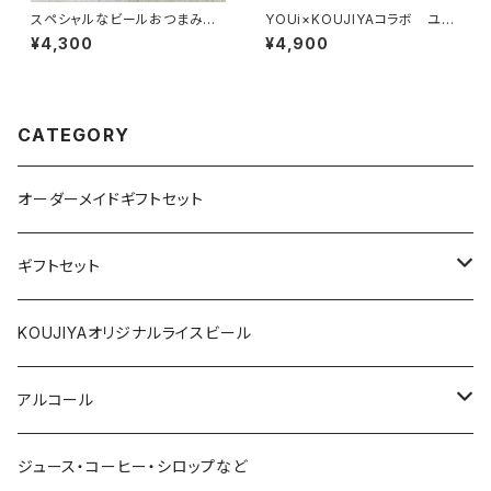
スペシャルなビールおつまみセ
YOUi×KOUJIYAコラボ ユニ
ット
セックススウェットパンツ
¥4,300
¥4,900
CATEGORY
オーダーメイドギフトセット
ギフトセット
1000円～
KOUJIYAオリジナルライスビール
2000円～
アルコール
3000円～
赤ワイン
ジュース・コーヒー・シロップなど