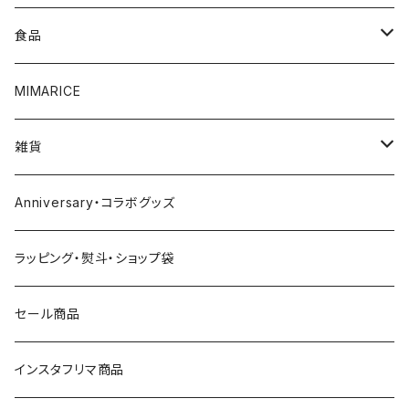
4000円～
白ワイン
食品
5000円～
スパークリング
調味料
MIMARICE
6000円～
ビール
CURRYCURRY
雑貨
7000円～
焼酎
お菓子
お皿
Anniversary・コラボグッズ
8000円～
ウイスキー
その他
グラス
ラッピング・熨斗・ショップ袋
9000円～
日本酒
おつまみ
食器
セール商品
10000円～
その他
マグカップ
インスタフリマ商品