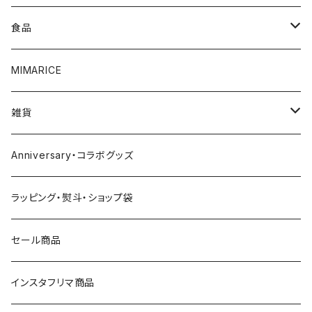
4000円～
白ワイン
食品
5000円～
スパークリング
調味料
MIMARICE
6000円～
ビール
CURRYCURRY
雑貨
7000円～
焼酎
お菓子
お皿
Anniversary・コラボグッズ
8000円～
ウイスキー
その他
グラス
ラッピング・熨斗・ショップ袋
9000円～
日本酒
おつまみ
食器
セール商品
10000円～
その他
マグカップ
インスタフリマ商品