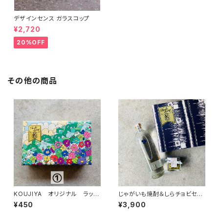
デザインセンス ガラスコップ
¥2,720
20%OFF
その他の商品
KOUJIYA オリジナル ラッピ
じゃがいも焼酎＆しらチョビセッ
ング
ト
¥450
¥3,900