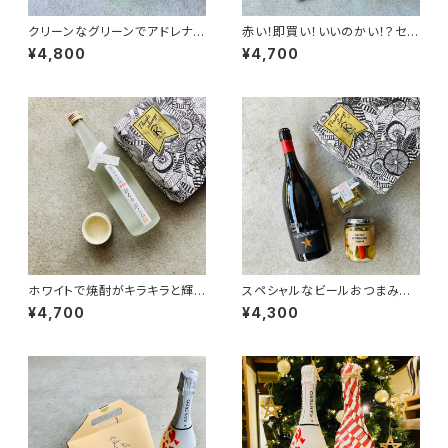
クリーンなグリーンでアドレナリ
赤い！即買い！いいのかい！？セッ
ン☆セット
ト
¥4,800
¥4,700
ホワイトで焼酎がキラキラと輝く
スペシャルなビールおつまみセ
よ☆セット
ット
¥4,700
¥4,300