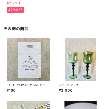
¥2,720
20%OFF
その他の商品
KOUJIYAオリジナル袋（ビニー
シェイプグラス
ル）
¥100
¥3,000