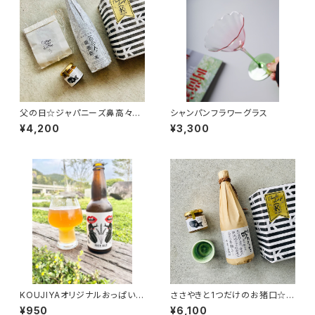
父の日☆ジャパニーズ鼻高々☆
シャンパンフラワーグラス
セット
¥4,200
¥3,300
KOUJIYAオリジナルおっぱいビ
ささやきと1つだけのお猪口☆セ
ール(ライスビール1本)
ット
¥950
¥6,100