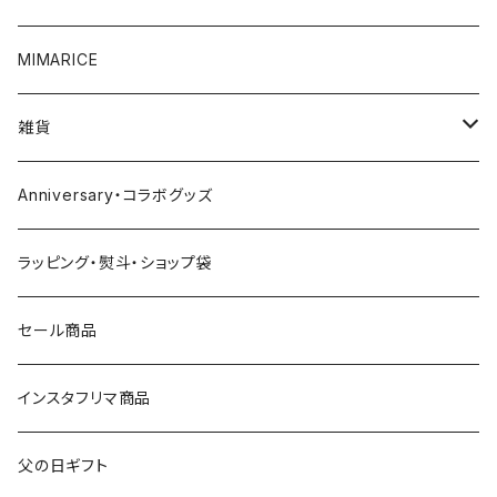
5000円～
スパークリング
調味料
MIMARICE
6000円～
ビール
CURRYCURRY
雑貨
7000円～
焼酎
お菓子
お皿
Anniversary・コラボグッズ
8000円～
ウイスキー
その他
グラス
ラッピング・熨斗・ショップ袋
9000円～
日本酒
おつまみ
食器
セール商品
10000円～
その他
マグカップ
インスタフリマ商品
20000円～
オリジナルバッグ
父の日ギフト