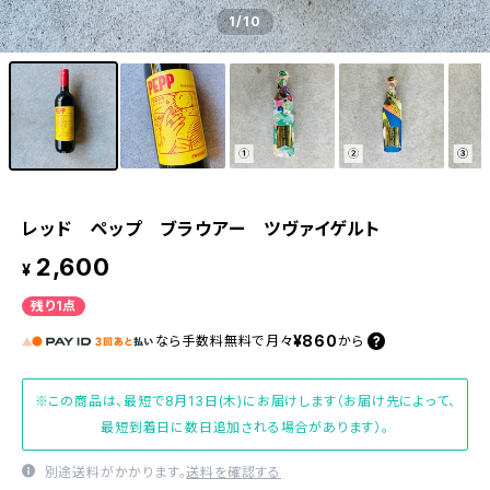
1
/10
レッド ペップ ブラウアー ツヴァイゲルト
2,600
¥
残り1点
¥860
なら
手数料無料で
月々
から
※この商品は、最短で8月13日(木)にお届けします（お届け先によって、
最短到着日に数日追加される場合があります）。
別途送料がかかります。
送料を確認する