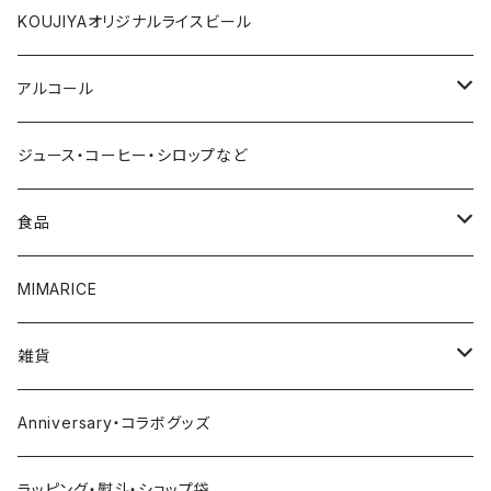
1000円～
KOUJIYAオリジナルライスビール
2000円～
アルコール
3000円～
赤ワイン
ジュース・コーヒー・シロップなど
4000円～
白ワイン
食品
5000円～
スパークリング
調味料
MIMARICE
6000円～
ビール
CURRYCURRY
雑貨
7000円～
焼酎
お菓子
お皿
Anniversary・コラボグッズ
8000円～
ウイスキー
その他
グラス
ラッピング・熨斗・ショップ袋