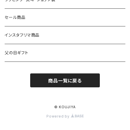
9000円～
日本酒
おつまみ
食器
セール商品
10000円～
その他
マグカップ
インスタフリマ商品
20000円～
オリジナルバッグ
父の日ギフト
ワインセット
その他
商品一覧に戻る
日本酒セット
ビールセット
© KOUJIYA
Powered by
スパークリングセット