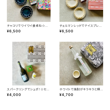
チャコリでワイワイ食卓ね☆セッ
チェルマンレッドでナイスプレイ
ト
☆セット
¥6,500
¥6,500
スパークリングでシュポ！☆セッ
ホワイトで焼酎がキラキラと輝く
ト
よ☆セット
¥4,000
¥4,700