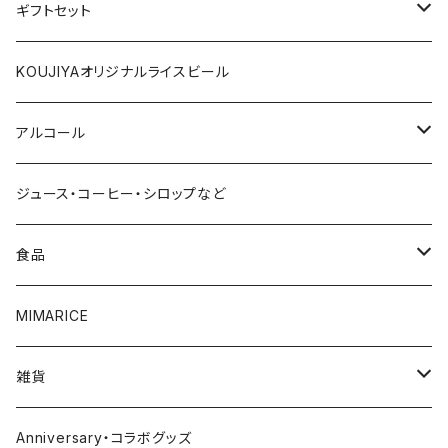
ギフトセット
1000円～
KOUJIYAオリジナルライスビール
2000円～
アルコール
3000円～
赤ワイン
ジュース・コーヒー・シロップなど
4000円～
白ワイン
食品
5000円～
スパークリング
調味料
MIMARICE
6000円～
ビール
CURRYCURRY
雑貨
7000円～
焼酎
お菓子
お皿
Anniversary・コラボグッズ