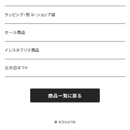
8000円～
ウイスキー
その他
グラス
ラッピング・熨斗・ショップ袋
9000円～
日本酒
おつまみ
食器
セール商品
10000円～
その他
マグカップ
インスタフリマ商品
20000円～
オリジナルバッグ
父の日ギフト
ワインセット
その他
商品一覧に戻る
日本酒セット
ビールセット
© KOUJIYA