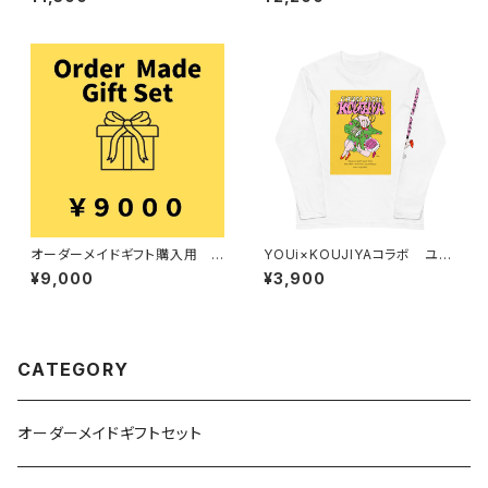
オーダーメイドギフト購入用 9
YOUi×KOUJIYAコラボ ユニ
000円
セックス長袖Tシャツ
¥9,000
¥3,900
CATEGORY
オーダーメイドギフトセット