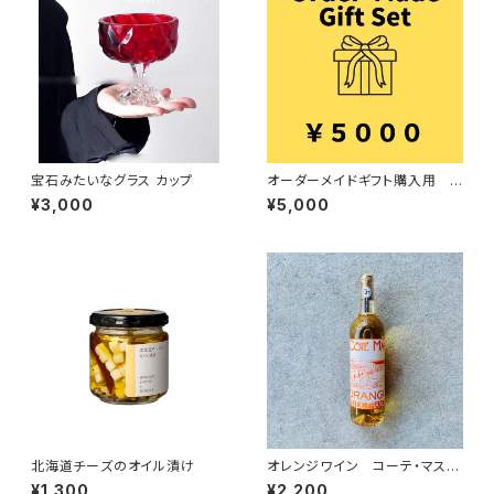
宝石みたいなグラス カップ
オーダーメイドギフト購入用 5
000円
¥3,000
¥5,000
北海道チーズのオイル漬け
オレンジワイン コーテ・マス
オランジュ
¥1,300
¥2,200